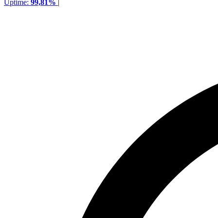
Uptime:
99,81%
|