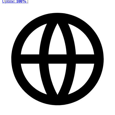
Uptime:
100%
|