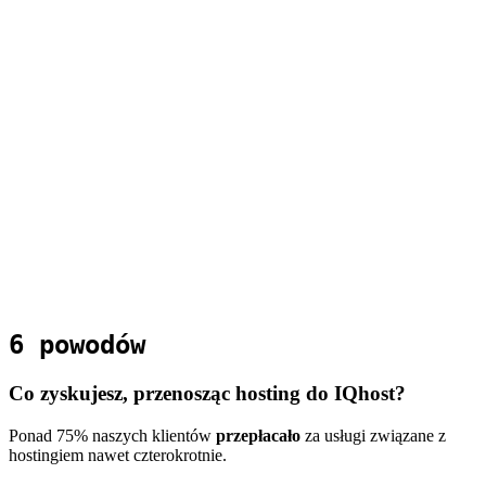
Brak dodatkowych kosztów
Migracja gratis. Bez gwiazdek, bez dopłat za
pliki/skrzynki/SSL
6 powodów
Co
zyskujesz
, przenosząc hosting do IQhost?
Ponad 75% naszych klientów
przepłacało
za usługi związane z
hostingiem nawet czterokrotnie.