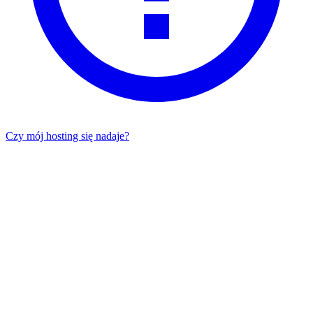
Czy mój hosting się nadaje?
Pakiet Migracyjny
Migracja Concierge
ID: IQ-MIG-FREE
Wartość
0
zł
200 zł
Audyt obecnego hostingu
Analiza środowiska i kopia zapasowa 1:1.
Transfer plików i baz danych
Przeniesienie danych w tle (bez downtime).
Weryfikacja poprawności