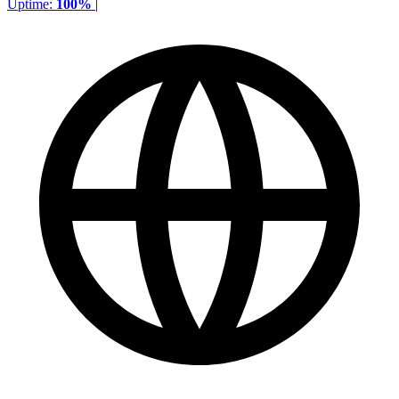
Uptime:
100%
|