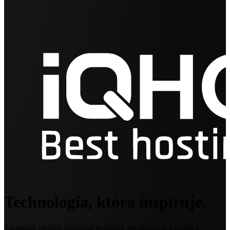
Technologia, która inspiruje.
Zarządzaj swoimi usługami w panelu stworzonym z myślą o