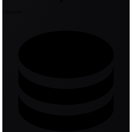
LiteSpeed