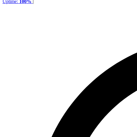
Uptime:
100%
|