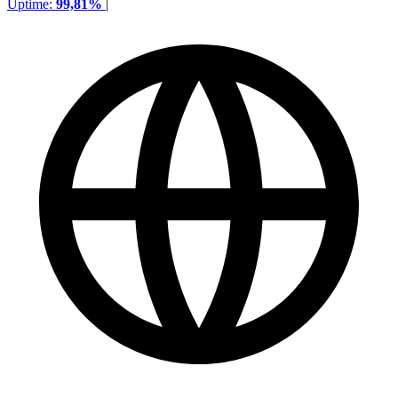
Uptime:
99,81%
|