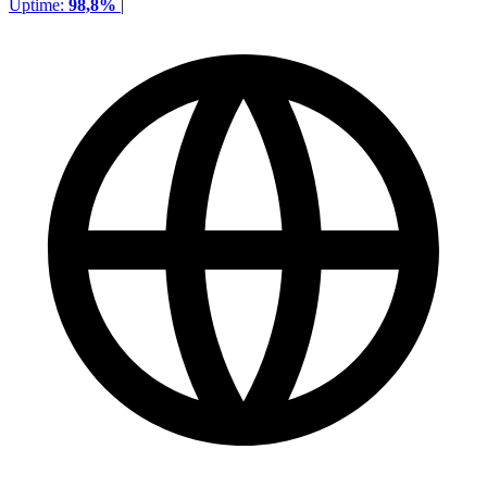
Uptime:
98,8%
|