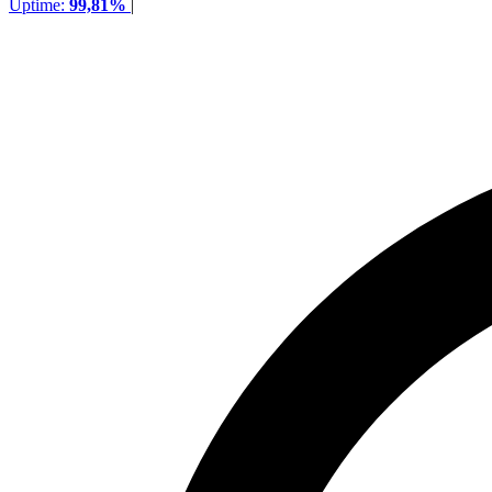
Uptime:
99,81%
|