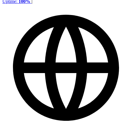
Uptime:
100%
|