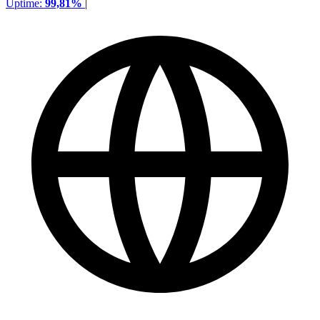
Uptime:
99,81%
|