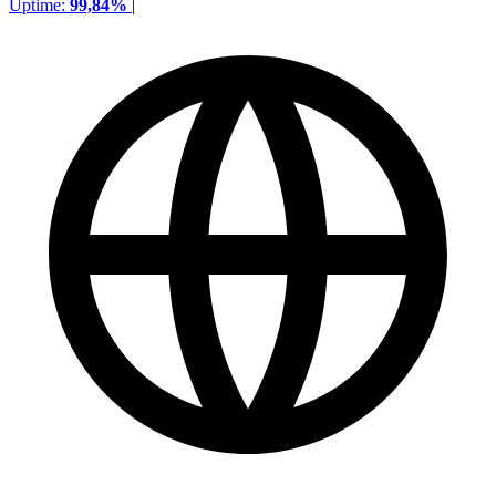
Uptime:
99,84%
|