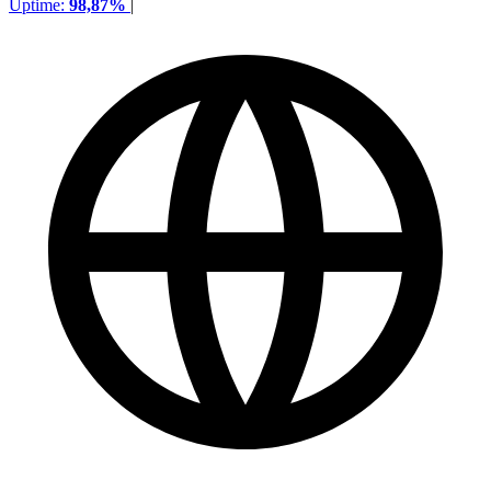
Uptime:
98,87%
|