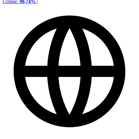
Uptime:
98,74%
|