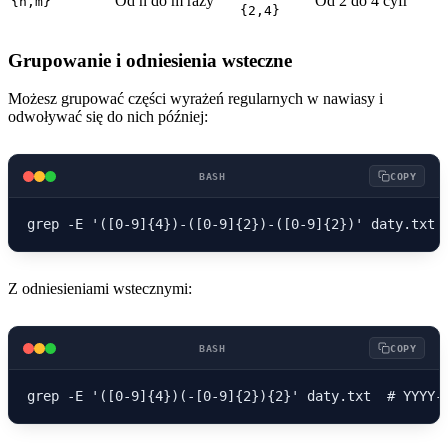
Od n do m razy
Od 2 do 4 cyfr
{n,m}
{2,4}
Grupowanie i odniesienia wsteczne
Możesz grupować części wyrażeń regularnych w nawiasy i
odwoływać się do nich później:
BASH
COPY
Z odniesieniami wstecznymi:
BASH
COPY