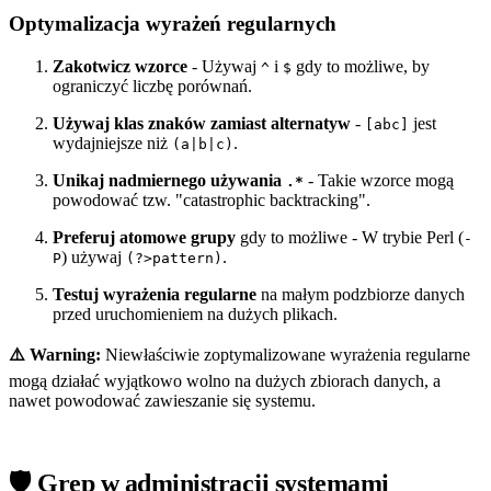
Optymalizacja wyrażeń regularnych
Zakotwicz wzorce
- Używaj
i
gdy to możliwe, by
^
$
ograniczyć liczbę porównań.
Używaj klas znaków zamiast alternatyw
-
jest
[abc]
wydajniejsze niż
.
(a|b|c)
Unikaj nadmiernego używania
- Takie wzorce mogą
.*
powodować tzw. "catastrophic backtracking".
Preferuj atomowe grupy
gdy to możliwe - W trybie Perl (
-
) używaj
.
P
(?>pattern)
Testuj wyrażenia regularne
na małym podzbiorze danych
przed uruchomieniem na dużych plikach.
⚠️ Warning:
Niewłaściwie zoptymalizowane wyrażenia regularne
mogą działać wyjątkowo wolno na dużych zbiorach danych, a
nawet powodować zawieszanie się systemu.
🛡️ Grep w administracji systemami