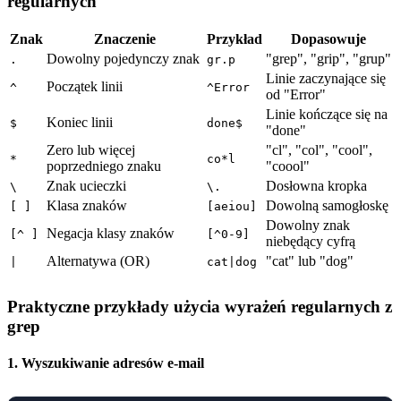
regularnych
Znak
Znaczenie
Przykład
Dopasowuje
Dowolny pojedynczy znak
"grep", "grip", "grup"
.
gr.p
Linie zaczynające się
Początek linii
^
^Error
od "Error"
Linie kończące się na
Koniec linii
$
done$
"done"
Zero lub więcej
"cl", "col", "cool",
*
co*l
poprzedniego znaku
"coool"
Znak ucieczki
Dosłowna kropka
\
\.
Klasa znaków
Dowolną samogłoskę
[ ]
[aeiou]
Dowolny znak
Negacja klasy znaków
[^ ]
[^0-9]
niebędący cyfrą
Alternatywa (OR)
"cat" lub "dog"
|
cat|dog
Praktyczne przykłady użycia wyrażeń regularnych z
grep
1. Wyszukiwanie adresów e-mail