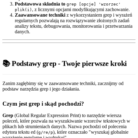
Podstawowa składnia to
grep [opcje] 'wzorzec'
, z licznymi opcjami modyfikującymi zachowanie.
plik(i)
Zaawansowane techniki
z wykorzystaniem grep i wyrażeń
regularnych pozwalają na rozwiązywanie złożonych zadań
analizy tekstu, debugowania, monitorowania i przetwarzania
danych.
📚 Podstawy grep - Twoje pierwsze kroki
Zanim zagłębimy się w zaawansowane techniki, zacznijmy od
podstaw narzędzia grep i jego działania.
Czym jest grep i skąd pochodzi?
Grep
(Global Regular Expression Print) to narzędzie wiersza
poleceń, które pozwala na wyszukiwanie wzorców tekstowych w
plikach lub strumieniach danych. Nazwa pochodzi od polecenia
edytora tekstu ed (
), które oznaczało "wyszukaj globalnie
g/re/p
wyrażenie regularne i wydrukuj".