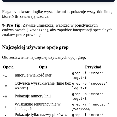
Flaga
odwraca logikę wyszukiwania - pokazuje wszystkie linie,
-v
które NIE zawierają wzorca.
✨ Pro Tip:
Zawsze umieszczaj wzorzec w pojedynczych
cudzysłowach (
), aby zapobiec interpretacji specjalnych
'wzorzec'
znaków przez powłokę.
Najczęściej używane opcje grep
Oto zestawienie najczęściej używanych opcji grep:
Opcja
Opis
Przykład
grep -i 'error'
Ignoruje wielkość liter
-i
log.txt
Odwraca wyszukiwanie (linie bez
grep -v 'success'
-v
wzorca)
log.txt
grep -n 'error'
Pokazuje numery linii
-n
log.txt
Wyszukuje rekurencyjnie w
grep -r 'function'
-r
katalogach
/var/www/
Pokazuje tylko nazwy plików z
grep -l 'error'