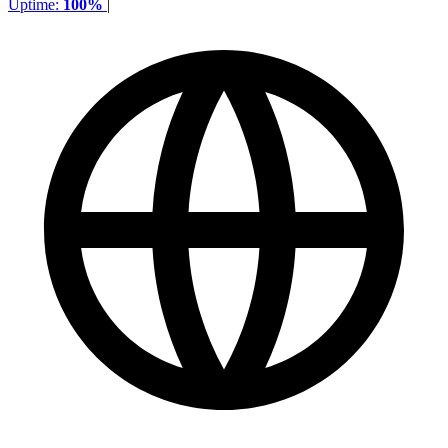
Uptime:
100%
|