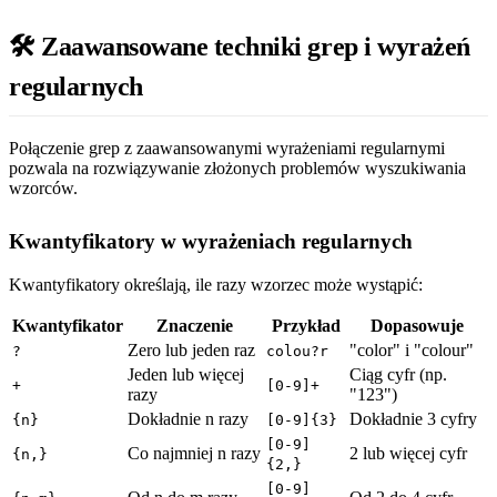
🛠️ Zaawansowane techniki grep i wyrażeń
regularnych
Połączenie grep z zaawansowanymi wyrażeniami regularnymi
pozwala na rozwiązywanie złożonych problemów wyszukiwania
wzorców.
Kwantyfikatory w wyrażeniach regularnych
Kwantyfikatory określają, ile razy wzorzec może wystąpić:
Kwantyfikator
Znaczenie
Przykład
Dopasowuje
Zero lub jeden raz
"color" i "colour"
?
colou?r
Jeden lub więcej
Ciąg cyfr (np.
+
[0-9]+
razy
"123")
Dokładnie n razy
Dokładnie 3 cyfry
{n}
[0-9]{3}
[0-9]
Co najmniej n razy
2 lub więcej cyfr
{n,}
{2,}
[0-9]