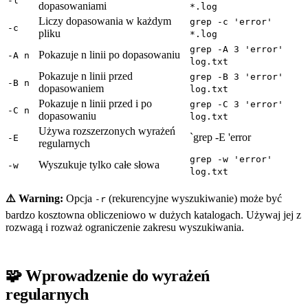
-l
dopasowaniami
*.log
Liczy dopasowania w każdym
grep -c 'error'
-c
pliku
*.log
grep -A 3 'error'
Pokazuje n linii po dopasowaniu
-A n
log.txt
Pokazuje n linii przed
grep -B 3 'error'
-B n
dopasowaniem
log.txt
Pokazuje n linii przed i po
grep -C 3 'error'
-C n
dopasowaniu
log.txt
Używa rozszerzonych wyrażeń
`grep -E 'error
-E
regularnych
grep -w 'error'
Wyszukuje tylko całe słowa
-w
log.txt
⚠️ Warning:
Opcja
(rekurencyjne wyszukiwanie) może być
-r
bardzo kosztowna obliczeniowo w dużych katalogach. Używaj jej z
rozwagą i rozważ ograniczenie zakresu wyszukiwania.
🧩 Wprowadzenie do wyrażeń
regularnych