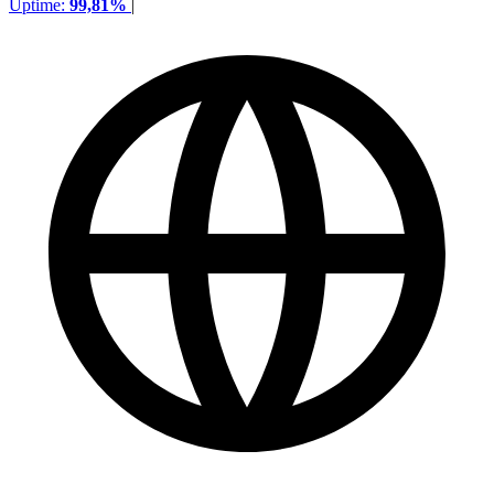
Uptime:
99,81%
|