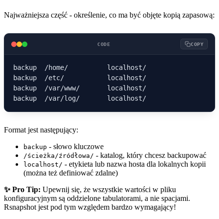
Najważniejsza część - określenie, co ma być objęte kopią zapasową:
CODE
COPY
backup  /home/          localhost/

backup  /etc/           localhost/

backup  /var/www/       localhost/

Format jest następujący:
- słowo kluczowe
backup
- katalog, który chcesz backupować
/ścieżka/źródłowa/
- etykieta lub nazwa hosta dla lokalnych kopii
localhost/
(można też definiować zdalne)
✨ Pro Tip:
Upewnij się, że wszystkie wartości w pliku
konfiguracyjnym są oddzielone tabulatorami, a nie spacjami.
Rsnapshot jest pod tym względem bardzo wymagający!