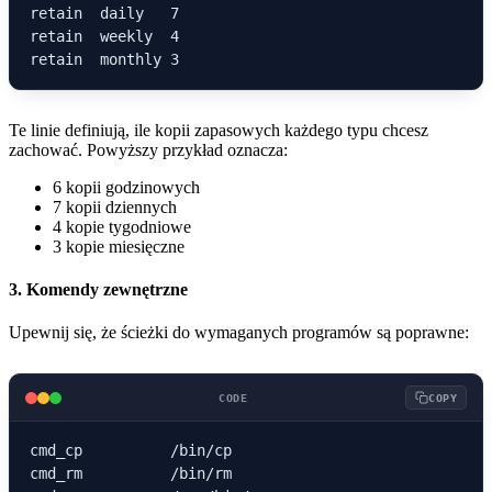
retain  daily   7

retain  weekly  4

Te linie definiują, ile kopii zapasowych każdego typu chcesz
zachować. Powyższy przykład oznacza:
6 kopii godzinowych
7 kopii dziennych
4 kopie tygodniowe
3 kopie miesięczne
3. Komendy zewnętrzne
Upewnij się, że ścieżki do wymaganych programów są poprawne:
CODE
COPY
cmd_cp          /bin/cp

cmd_rm          /bin/rm
