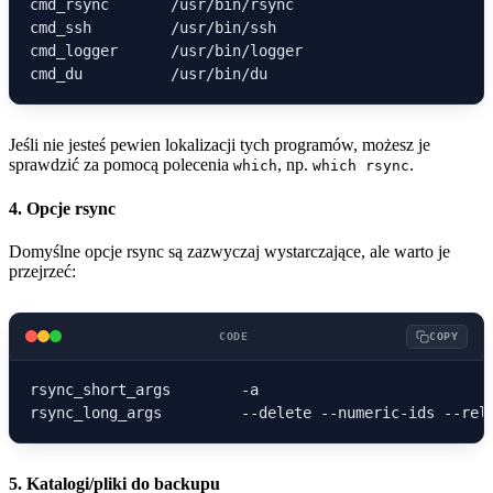
cmd_rsync       /usr/bin/rsync

cmd_ssh         /usr/bin/ssh

cmd_logger      /usr/bin/logger

Jeśli nie jesteś pewien lokalizacji tych programów, możesz je
sprawdzić za pomocą polecenia
, np.
.
which
which rsync
4. Opcje rsync
Domyślne opcje rsync są zazwyczaj wystarczające, ale warto je
przejrzeć:
CODE
COPY
rsync_short_args        -a

5. Katalogi/pliki do backupu