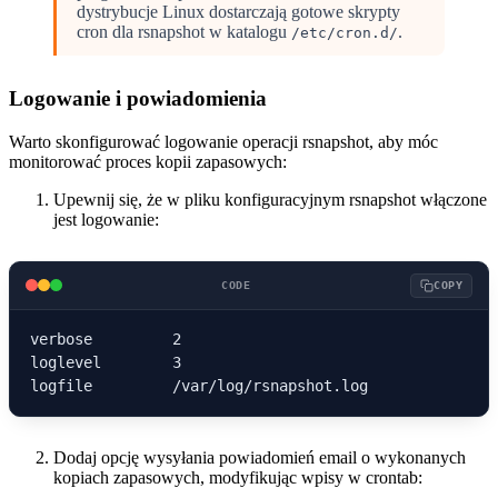
dystrybucje Linux dostarczają gotowe skrypty
cron dla rsnapshot w katalogu
.
/etc/cron.d/
Logowanie i powiadomienia
Warto skonfigurować logowanie operacji rsnapshot, aby móc
monitorować proces kopii zapasowych:
Upewnij się, że w pliku konfiguracyjnym rsnapshot włączone
jest logowanie:
CODE
COPY
verbose         2

loglevel        3

Dodaj opcję wysyłania powiadomień email o wykonanych
kopiach zapasowych, modyfikując wpisy w crontab: