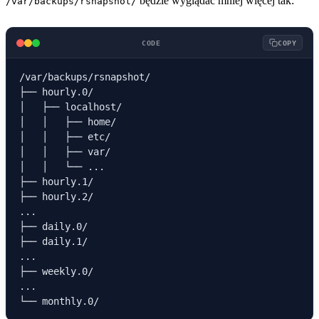
będzie wyglądać mniej więcej tak:
/var/backups/rsnapshot/
CODE
COPY
/var/backups/rsnapshot/

├── hourly.0/

│   ├── localhost/

│   │   ├── home/

│   │   ├── etc/

│   │   ├── var/

│   │   └── ...

├── hourly.1/

├── hourly.2/

...

├── daily.0/

├── daily.1/

...

├── weekly.0/

...
