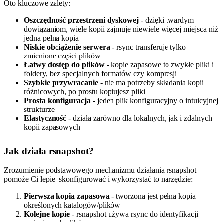
Oto kluczowe zalety:
Oszczędność przestrzeni dyskowej
- dzięki twardym
dowiązaniom, wiele kopii zajmuje niewiele więcej miejsca niż
jedna pełna kopia
Niskie obciążenie serwera
- rsync transferuje tylko
zmienione części plików
Łatwy dostęp do plików
- kopie zapasowe to zwykłe pliki i
foldery, bez specjalnych formatów czy kompresji
Szybkie przywracanie
- nie ma potrzeby składania kopii
różnicowych, po prostu kopiujesz pliki
Prosta konfiguracja
- jeden plik konfiguracyjny o intuicyjnej
strukturze
Elastyczność
- działa zarówno dla lokalnych, jak i zdalnych
kopii zapasowych
Jak działa rsnapshot?
Zrozumienie podstawowego mechanizmu działania rsnapshot
pomoże Ci lepiej skonfigurować i wykorzystać to narzędzie:
Pierwsza kopia zapasowa
- tworzona jest pełna kopia
określonych katalogów/plików
Kolejne kopie
- rsnapshot używa rsync do identyfikacji