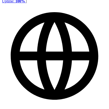
Uptime:
100%
|