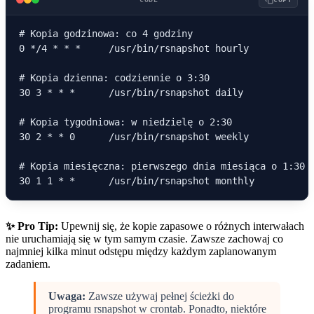
# Kopia godzinowa: co 4 godziny

0 */4 * * *     /usr/bin/rsnapshot hourly

# Kopia dzienna: codziennie o 3:30

30 3 * * *      /usr/bin/rsnapshot daily

# Kopia tygodniowa: w niedzielę o 2:30

30 2 * * 0      /usr/bin/rsnapshot weekly

# Kopia miesięczna: pierwszego dnia miesiąca o 1:30

✨ Pro Tip:
Upewnij się, że kopie zapasowe o różnych interwałach
nie uruchamiają się w tym samym czasie. Zawsze zachowaj co
najmniej kilka minut odstępu między każdym zaplanowanym
zadaniem.
Uwaga:
Zawsze używaj pełnej ścieżki do
programu rsnapshot w crontab. Ponadto, niektóre