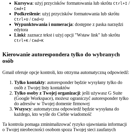
Kursywa
: użyj przycisków formatowania lub skrótu
/
Ctrl+I
Cmd+I
Podkreślenie
: użyj przycisków formatowania lub skrótu
/
Ctrl+U
Cmd+U
Wypunktowania i numeracja
: dostępne z paska narzędzi
edytora
Linki
: zaznacz tekst i użyj opcji "Wstaw link" lub skrótu
/
Ctrl+K
Cmd+K
Kierowanie autorespondera tylko do wybranych
osób
Gmail oferuje opcje kontroli, kto otrzyma automatyczną odpowiedź:
Tylko kontakty
: autoresponder będzie wysyłany tylko do
osób z Twojej listy kontaktów
Tylko osoby z Twojej organizacji
: jeśli używasz G Suite
(Google Workspace), możesz ograniczyć autoresponder tylko
do adresów w Twojej domenie firmowej
Wszyscy
: automatyczna odpowiedź będzie wysyłana do
każdego, kto wyśle do Ciebie wiadomość
Ta kontrola pomaga zminimalizować ryzyko ujawniania informacji
o Twojej nieobecności osobom spoza Twojej sieci zaufanych