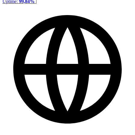
Uptime:
99,84%
|