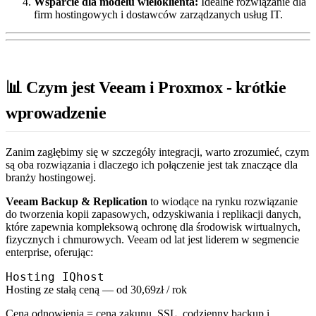
Wsparcie dla modelu wieloklienta:
Idealne rozwiązanie dla
firm hostingowych i dostawców zarządzanych usług IT.
📊 Czym jest Veeam i Proxmox - krótkie
wprowadzenie
Zanim zagłębimy się w szczegóły integracji, warto zrozumieć, czym
są oba rozwiązania i dlaczego ich połączenie jest tak znaczące dla
branży hostingowej.
Veeam Backup & Replication
to wiodące na rynku rozwiązanie
do tworzenia kopii zapasowych, odzyskiwania i replikacji danych,
które zapewnia kompleksową ochronę dla środowisk wirtualnych,
fizycznych i chmurowych. Veeam od lat jest liderem w segmencie
enterprise, oferując:
Hosting IQhost
Hosting ze stałą ceną — od 30,69zł / rok
Cena odnowienia = cena zakupu. SSL, codzienny backup i