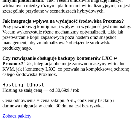
innymi platformami?
Tak, Veeam umożliwia migrację maszyn
wirtualnych między różnymi platformami wirtualizacyjnymi, co jest
szczególnie przydatne w scenariuszach hybrydowych.
Jak integracja wpływa na wydajność środowiska Proxmox?
Przy prawidłowej konfiguracji wpływ na wydajność jest minimalny.
Veeam wykorzystuje różne mechanizmy optymalizacji, takie jak
przetwarzanie kopii zapasowych poza hostem oraz snapshot
management, aby zminimalizować obciążenie środowiska
produkcyjnego.
Czy rozwiązanie obsługuje backupy kontenerów LXC w
Proxmox?
Tak, integracja obejmuje zarówno maszyny wirtualne
KVM, jak i kontenery LXC, co pozwala na kompleksową ochronę
całego środowiska Proxmox.
Hosting IQhost
Hosting ze stałą ceną — od 30,69zł / rok
Cena odnowienia = cena zakupu. SSL, codzienny backup i
darmowa migracja w cenie. 30 dni na test bez ryzyka.
Zobacz pakiety