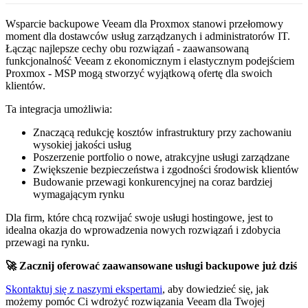
Wsparcie backupowe Veeam dla Proxmox stanowi przełomowy
moment dla dostawców usług zarządzanych i administratorów IT.
Łącząc najlepsze cechy obu rozwiązań - zaawansowaną
funkcjonalność Veeam z ekonomicznym i elastycznym podejściem
Proxmox - MSP mogą stworzyć wyjątkową ofertę dla swoich
klientów.
Ta integracja umożliwia:
Znaczącą redukcję kosztów infrastruktury przy zachowaniu
wysokiej jakości usług
Poszerzenie portfolio o nowe, atrakcyjne usługi zarządzane
Zwiększenie bezpieczeństwa i zgodności środowisk klientów
Budowanie przewagi konkurencyjnej na coraz bardziej
wymagającym rynku
Dla firm, które chcą rozwijać swoje usługi hostingowe, jest to
idealna okazja do wprowadzenia nowych rozwiązań i zdobycia
przewagi na rynku.
🚀 Zacznij oferować zaawansowane usługi backupowe już dziś
Skontaktuj się z naszymi ekspertami
, aby dowiedzieć się, jak
możemy pomóc Ci wdrożyć rozwiązania Veeam dla Twojej