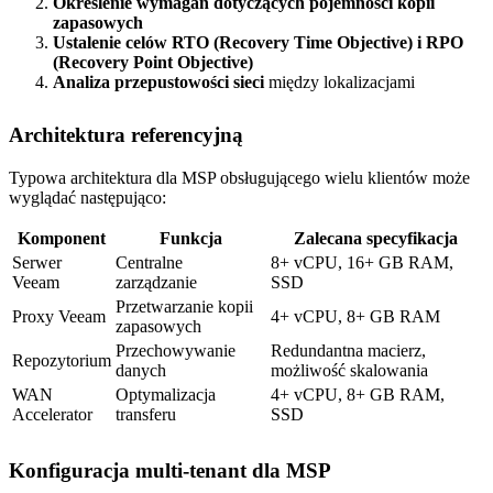
Określenie wymagań dotyczących pojemności kopii
zapasowych
Ustalenie celów RTO (Recovery Time Objective) i RPO
(Recovery Point Objective)
Analiza przepustowości sieci
między lokalizacjami
Architektura referencyjną
Typowa architektura dla MSP obsługującego wielu klientów może
wyglądać następująco:
Komponent
Funkcja
Zalecana specyfikacja
Serwer
Centralne
8+ vCPU, 16+ GB RAM,
Veeam
zarządzanie
SSD
Przetwarzanie kopii
Proxy Veeam
4+ vCPU, 8+ GB RAM
zapasowych
Przechowywanie
Redundantna macierz,
Repozytorium
danych
możliwość skalowania
WAN
Optymalizacja
4+ vCPU, 8+ GB RAM,
Accelerator
transferu
SSD
Konfiguracja multi-tenant dla MSP