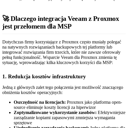
🚀 Dlaczego integracja Veeam z Proxmox
jest przełomem dla MSP
Dotychczas firmy korzystające z Proxmox często musiały polegać
na natywnych rozwiązaniach backupowych tej platformy lub
integrować rozwiązania firm trzecich, które nie zawsze oferowały
pełną funkcjonalność. Wsparcie Veeam dla Proxmox zmienia tę
sytuację, wprowadzając kilka kluczowych korzyści dla MSP:
1. Redukcja kosztów infrastruktury
Jedną z głównych zalet tego połączenia jest możliwość znaczącego
obniżenia kosztów operacyjnych:
Oszczędność na licencjach:
Proxmox jako platforma open-
source eliminuje koszty licencji za hiperwizor
Zoptymalizowane wykorzystanie zasobów:
Efektywniejsze
zarządzanie kopiami zapasowymi zmniejsza wymagania
sprzętowe
Ujednolicenie zarządzania backupami:
Jedna platforma dla