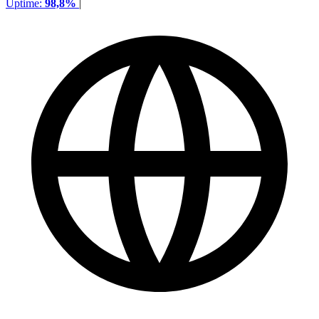
Uptime:
98,8%
|