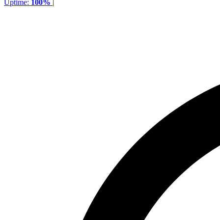
Uptime:
100%
|