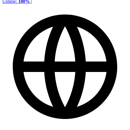
Uptime:
100%
|