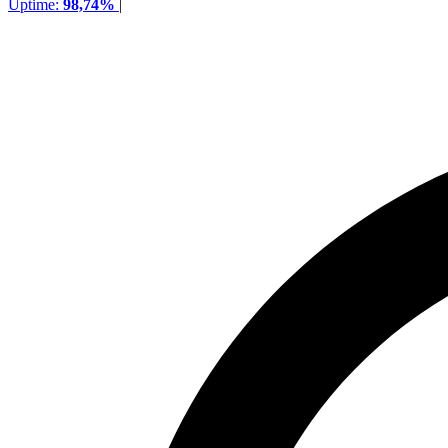
Uptime:
98,74%
|