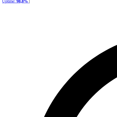
Uptime:
98,8%
|