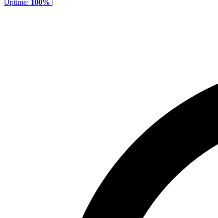
Uptime:
100%
|