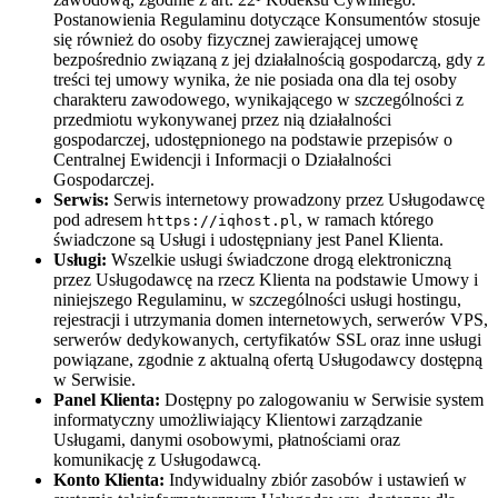
Postanowienia Regulaminu dotyczące Konsumentów stosuje
się również do osoby fizycznej zawierającej umowę
bezpośrednio związaną z jej działalnością gospodarczą, gdy z
treści tej umowy wynika, że nie posiada ona dla tej osoby
charakteru zawodowego, wynikającego w szczególności z
przedmiotu wykonywanej przez nią działalności
gospodarczej, udostępnionego na podstawie przepisów o
Centralnej Ewidencji i Informacji o Działalności
Gospodarczej.
Serwis:
Serwis internetowy prowadzony przez Usługodawcę
pod adresem
, w ramach którego
https://iqhost.pl
świadczone są Usługi i udostępniany jest Panel Klienta.
Usługi:
Wszelkie usługi świadczone drogą elektroniczną
przez Usługodawcę na rzecz Klienta na podstawie Umowy i
niniejszego Regulaminu, w szczególności usługi hostingu,
rejestracji i utrzymania domen internetowych, serwerów VPS,
serwerów dedykowanych, certyfikatów SSL oraz inne usługi
powiązane, zgodnie z aktualną ofertą Usługodawcy dostępną
w Serwisie.
Panel Klienta:
Dostępny po zalogowaniu w Serwisie system
informatyczny umożliwiający Klientowi zarządzanie
Usługami, danymi osobowymi, płatnościami oraz
komunikację z Usługodawcą.
Konto Klienta:
Indywidualny zbiór zasobów i ustawień w