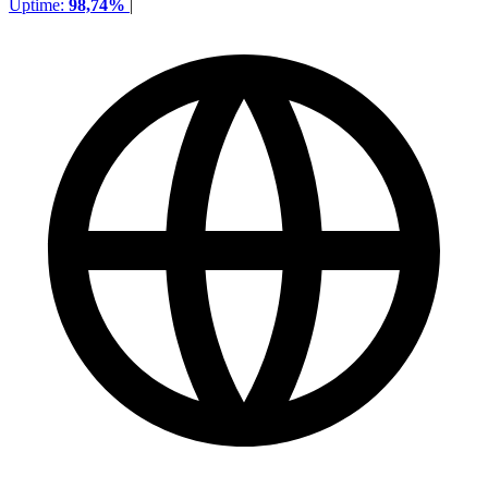
Uptime:
98,74%
|