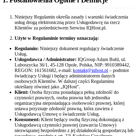
Niniejszy Regulamin określa zasady i warunki świadczenia
usług drogą elektroniczną przez Usługodawcę na rzecz
Klientów za pośrednictwem Serwisu IQHost.pl.
Użyte w Regulaminie terminy oznaczają:
Regulamin:
Niniejszy dokument regulujący świadczenie
Usług.
Usługodawca / Administrator:
IQGroup Adam Buhl, ul.
Luboszycka 36/1, 45-128 Opole, Polska, NIP: 9910389442,
REGON: 161561682, e-mail:
kontakt@iqhost.pl
– podmiot
świadczący Usługi i będący administratorem danych
osobowych Klientów. W dalszej części Regulaminu
określany również jako „IQHost".
Klient:
Osoba fizyczna posiadająca pełną zdolność do
czynności prawnych, osoba prawna lub jednostka
organizacyjna nieposiadająca osobowości prawnej, której
ustawa przyznaje zdolność prawną, która zawiera z
Usługodawcą Umowę o świadczenie Usług.
Konsument:
Klient będący osobą fizyczną dokonującą z
Usługodawcą czynności prawnej (zawarcia Umowy)
niezwiązanej bezpośrednio z jej działalnością gospodarczą lub
zawodową, zgodnie z art. 22¹ Kodeksu Cywilnego.