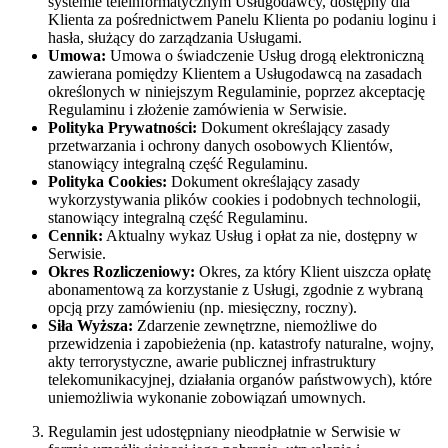
systemie teleinformatycznym Usługodawcy, dostępny dla
Klienta za pośrednictwem Panelu Klienta po podaniu loginu i
hasła, służący do zarządzania Usługami.
Umowa:
Umowa o świadczenie Usług drogą elektroniczną
zawierana pomiędzy Klientem a Usługodawcą na zasadach
określonych w niniejszym Regulaminie, poprzez akceptację
Regulaminu i złożenie zamówienia w Serwisie.
Polityka Prywatności:
Dokument określający zasady
przetwarzania i ochrony danych osobowych Klientów,
stanowiący integralną część Regulaminu.
Polityka Cookies:
Dokument określający zasady
wykorzystywania plików cookies i podobnych technologii,
stanowiący integralną część Regulaminu.
Cennik:
Aktualny wykaz Usług i opłat za nie, dostępny w
Serwisie.
Okres Rozliczeniowy:
Okres, za który Klient uiszcza opłatę
abonamentową za korzystanie z Usługi, zgodnie z wybraną
opcją przy zamówieniu (np. miesięczny, roczny).
Siła Wyższa:
Zdarzenie zewnętrzne, niemożliwe do
przewidzenia i zapobieżenia (np. katastrofy naturalne, wojny,
akty terrorystyczne, awarie publicznej infrastruktury
telekomunikacyjnej, działania organów państwowych), które
uniemożliwia wykonanie zobowiązań umownych.
Regulamin jest udostępniany nieodpłatnie w Serwisie w