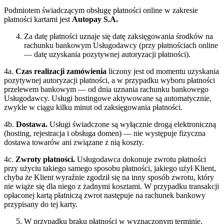
Podmiotem świadczącym obsługę płatności online w zakresie
płatności kartami jest
Autopay S.A.
Za datę płatności uznaje się datę zaksięgowania środków na
rachunku bankowym Usługodawcy (przy płatnościach online
— datę uzyskania pozytywnej autoryzacji płatności).
4a.
Czas realizacji zamówienia
liczony jest od momentu uzyskania
pozytywnej autoryzacji płatności, a w przypadku wyboru płatności
przelewem bankowym — od dnia uznania rachunku bankowego
Usługodawcy. Usługi hostingowe aktywowane są automatycznie,
zwykle w ciągu kilku minut od zaksięgowania płatności.
4b.
Dostawa.
Usługi świadczone są wyłącznie drogą elektroniczną
(hosting, rejestracja i obsługa domen) — nie występuje fizyczna
dostawa towarów ani związane z nią koszty.
4c.
Zwroty płatności.
Usługodawca dokonuje zwrotu płatności
przy użyciu takiego samego sposobu płatności, jakiego użył Klient,
chyba że Klient wyraźnie zgodził się na inny sposób zwrotu, który
nie wiąże się dla niego z żadnymi kosztami. W przypadku transakcji
opłaconej kartą płatniczą zwrot następuje na rachunek bankowy
przypisany do tej karty.
W przypadku braku płatności w wyznaczonym terminie,