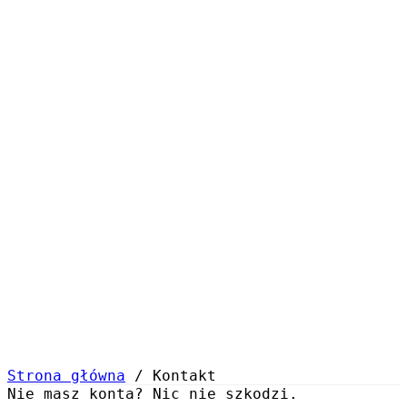
Biuro · pon–pt 8:00–22:00 · sob 10:00–18:00
Tickety / e-mail —
24/7
. Monitoring krytycznych awarii —
24/7/365
.
Strona główna
/
Kontakt
Nie masz konta? Nic nie szkodzi.