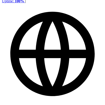
Uptime:
100%
|