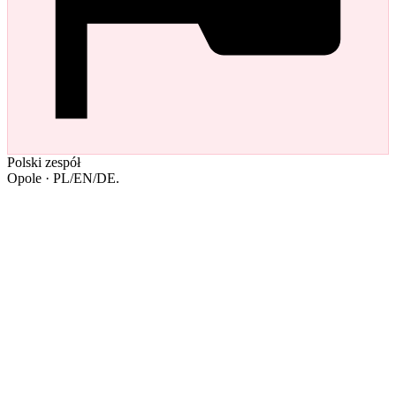
Polski zespół
Opole · PL/EN/DE.
support.iqhost.pl
Online
Support Team
All Channels Open
8 online