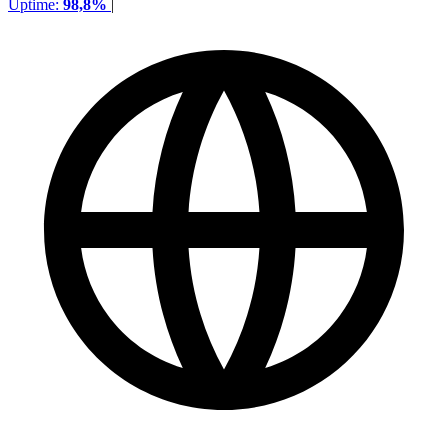
Uptime:
98,8%
|