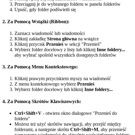
Przeciągnij je do wybranego folderu w panelu folderów
Upuść, gdy folder podświetli się
2. Za Pomocą Wstążki (Ribbon):
Zaznacz wiadomość lub wiadomości
Kliknij zakładkę
Strona główna
na wstążce
Kliknij przycisk
Przenieś
w sekcji "Przenieś"
Wybierz folder docelowy z listy lub kliknij
Inne foldery...
aby wybrać spośród wszystkich dostępnych folderów
3. Za Pomocą Menu Kontekstowego:
Kliknij prawym przyciskiem myszy na wiadomość
Z menu kontekstowego wybierz
Przenieś
Wybierz folder docelowy lub kliknij
Inne foldery...
4. Za Pomocą Skrótów Klawiszowych:
Ctrl+Shift+V
- otwiera okno dialogowe "Przenieś do
folderu"
Możesz też użyć skrótów nawigacji, aby przejść między
folderami, a następnie skrótu
Ctrl+Shift+M
, aby przenieść
zaznaczone wiadomości do aktualnie wyświetlanego folderu