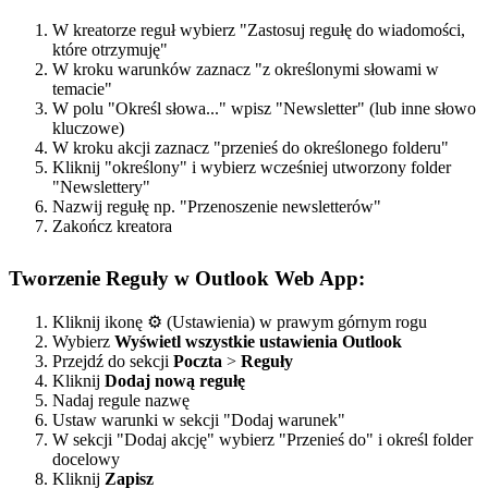
W kreatorze reguł wybierz "Zastosuj regułę do wiadomości,
które otrzymuję"
W kroku warunków zaznacz "z określonymi słowami w
temacie"
W polu "Określ słowa..." wpisz "Newsletter" (lub inne słowo
kluczowe)
W kroku akcji zaznacz "przenieś do określonego folderu"
Kliknij "określony" i wybierz wcześniej utworzony folder
"Newslettery"
Nazwij regułę np. "Przenoszenie newsletterów"
Zakończ kreatora
Tworzenie Reguły w Outlook Web App:
Kliknij ikonę ⚙️ (Ustawienia) w prawym górnym rogu
Wybierz
Wyświetl wszystkie ustawienia Outlook
Przejdź do sekcji
Poczta
>
Reguły
Kliknij
Dodaj nową regułę
Nadaj regule nazwę
Ustaw warunki w sekcji "Dodaj warunek"
W sekcji "Dodaj akcję" wybierz "Przenieś do" i określ folder
docelowy
Kliknij
Zapisz