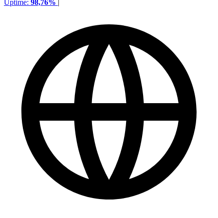
Uptime:
98,76%
|