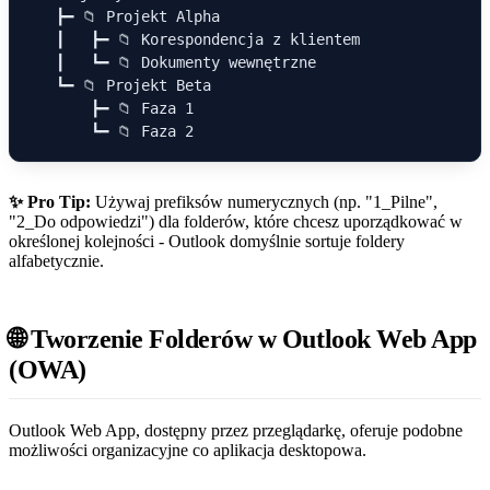
   ┣━ 📁 Projekt Alpha

   ┃   ┣━ 📁 Korespondencja z klientem

   ┃   ┗━ 📁 Dokumenty wewnętrzne

   ┗━ 📁 Projekt Beta

       ┣━ 📁 Faza 1

✨ Pro Tip:
Używaj prefiksów numerycznych (np. "1_Pilne",
"2_Do odpowiedzi") dla folderów, które chcesz uporządkować w
określonej kolejności - Outlook domyślnie sortuje foldery
alfabetycznie.
🌐 Tworzenie Folderów w Outlook Web App
(OWA)
Outlook Web App, dostępny przez przeglądarkę, oferuje podobne
możliwości organizacyjne co aplikacja desktopowa.