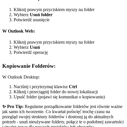
Kliknij prawym przyciskiem myszy na folder
Wybierz
Usuń folder
Potwierdź usunięcie
W Outlook Web:
Kliknij prawym przyciskiem myszy na folder
Wybierz
Usuń
Potwierdź operację
Kopiowanie Folderów:
W Outlook Desktop:
Naciśnij i przytrzymaj klawisz
Ctrl
Kliknij i przeciągnij folder do nowej lokalizacji
Upuść folder (pojawi się komunikat o kopiowaniu)
✨ Pro Tip:
Regularne porządkowanie folderów jest równie ważne
jak samo ich tworzenie. Co kwartał poświęć trochę czasu na
przegląd swojej struktury folderów i dostosuj ją do aktualnych
potrzeb - usuń nieużywane foldery, połącz te o podobnej zawartości
i stwórz nowe dla nowych projektów lub obszarów.